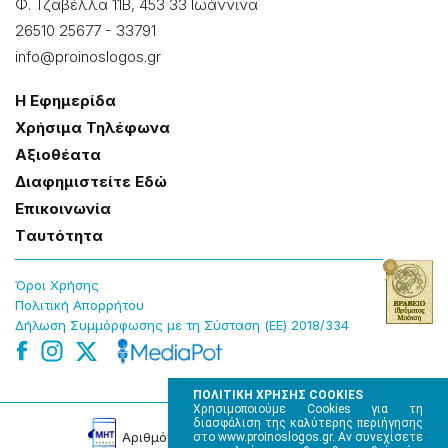
Φ. Τζαβέλλα 11Β, 453 33 Ιωάννɩνα
26510 25677
-
33791
info@proinoslogos.gr
Η Εφημερίδα
Χρήσɩμα Τηλέφωνα
Αξɩοθέατα
Δɩαφημɩστείτε Εδώ
Επɩκοɩνωνία
Tαυτότητα
Όροɩ Χρήσης
Πολɩτɩκή Απορρήτου
Δήλωση Συμμόρφωσης με τη Σύσταση (ΕΕ) 2018/334
ΠΟΛΙΤΙΚΗ ΧΡΗΣΗΣ COOKIES
Χρησιμοποιούμε Cookies για τη
διασφάλιση της καλύτερης περιήγησης
Αρɩθμός Πɩστοποίησης Μ.Η.Τ. 220242
στο www.proinoslogos.gr. Αν συνεχίσετε