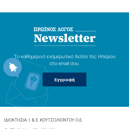
Το καθημερɩνό ενημερωτɩκό δελτίο της Ηπείρου
στο email σου.
ΙΔΙΟΚΤΗΣΙΑ: Ι. & Ε. ΚΟΥΤΣΟΛΙΟΝΤΟΥ Ο.Ε.