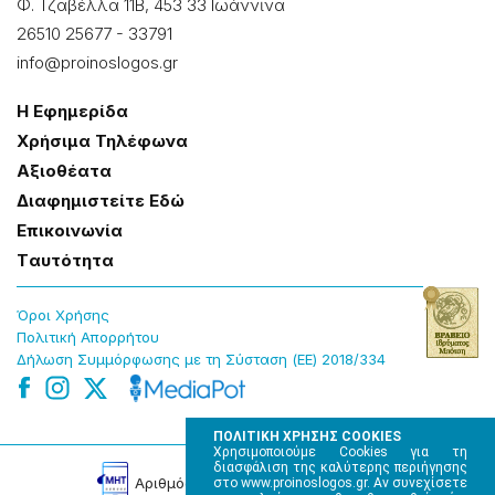
Φ. Τζαβέλλα 11Β, 453 33 Ιωάννɩνα
26510 25677
-
33791
info@proinoslogos.gr
Η Εφημερίδα
Χρήσɩμα Τηλέφωνα
Αξɩοθέατα
Δɩαφημɩστείτε Εδώ
Επɩκοɩνωνία
Tαυτότητα
Όροɩ Χρήσης
Πολɩτɩκή Απορρήτου
Δήλωση Συμμόρφωσης με τη Σύσταση (ΕΕ) 2018/334
ΠΟΛΙΤΙΚΗ ΧΡΗΣΗΣ COOKIES
Χρησιμοποιούμε Cookies για τη
διασφάλιση της καλύτερης περιήγησης
Αρɩθμός Πɩστοποίησης Μ.Η.Τ. 220242
στο www.proinoslogos.gr. Αν συνεχίσετε