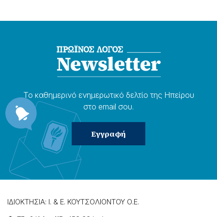
Το καθημερɩνό ενημερωτɩκό δελτίο της Ηπείρου
στο email σου.
ΙΔΙΟΚΤΗΣΙΑ: Ι. & Ε. ΚΟΥΤΣΟΛΙΟΝΤΟΥ Ο.Ε.