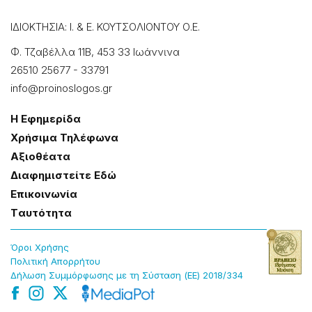
ΙΔΙΟΚΤΗΣΙΑ: Ι. & Ε. ΚΟΥΤΣΟΛΙΟΝΤΟΥ Ο.Ε.
Φ. Τζαβέλλα 11Β, 453 33 Ιωάννɩνα
26510 25677
-
33791
info@proinoslogos.gr
Η Εφημερίδα
Χρήσɩμα Τηλέφωνα
Αξɩοθέατα
Δɩαφημɩστείτε Εδώ
Επɩκοɩνωνία
Tαυτότητα
Όροɩ Χρήσης
Πολɩτɩκή Απορρήτου
Δήλωση Συμμόρφωσης με τη Σύσταση (ΕΕ) 2018/334