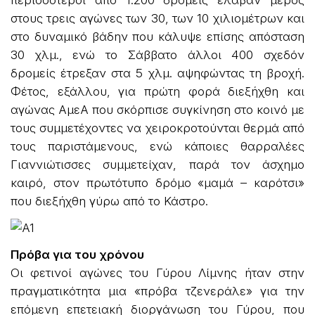
στους τρεις αγώνες των 30, των 10 χιλιομέτρων και
στο δυναμικό βάδην που κάλυψε επίσης απόσταση
30 χλμ., ενώ το Σάββατο άλλοι 400 σχεδόν
δρομείς έτρεξαν στα 5 χλμ. αψηφώντας τη βροχή.
Φέτος, εξάλλου, για πρώτη φορά διεξήχθη και
αγώνας ΑμεΑ που σκόρπισε συγκίνηση στο κοινό με
τους συμμετέχοντες να χειροκροτούνται θερμά από
τους παριστάμενους, ενώ κάποιες θαρραλέες
Γιαννιώτισσες συμμετείχαν, παρά τον άσχημο
καιρό, στον πρωτότυπο δρόμο «μαμά – καρότσι»
που διεξήχθη γύρω από το Κάστρο.
Πρόβα για του χρόνου
Οι φετινοί αγώνες του Γύρου Λίμνης ήταν στην
πραγματικότητα μια «πρόβα τζενεράλε» για την
επόμενη επετειακή διοργάνωση του Γύρου, που