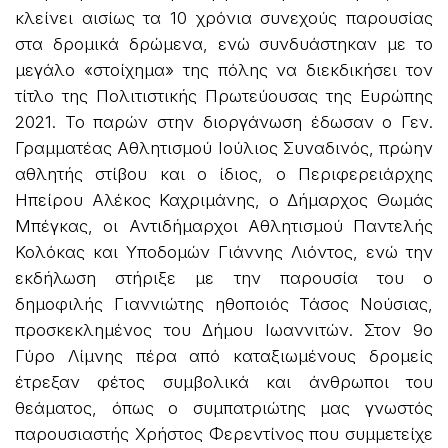
κλείνει αισίως τα 10 χρόνια συνεχούς παρουσίας
στα δρομικά δρώμενα, ενώ συνδυάστηκαν με το
μεγάλο «στοίχημα» της πόλης να διεκδικήσει τον
τίτλο της Πολιτιστικής Πρωτεύουσας της Ευρώπης
2021. Το παρών στην διοργάνωση έδωσαν ο Γεν.
Γραμματέας Αθλητισμού Ιούλιος Συναδινός, πρώην
αθλητής στίβου και ο ίδιος, ο Περιφερειάρχης
Ηπείρου Αλέκος Καχριμάνης, ο Δήμαρχος Θωμάς
Μπέγκας, οι Αντιδήμαρχοι Αθλητισμού Παντελής
Κολόκας και Υποδομών Γιάννης Λιόντος, ενώ την
εκδήλωση στήριξε με την παρουσία του ο
δημοφιλής Γιαννιώτης ηθοποιός Τάσος Νούσιας,
προσκεκλημένος του Δήμου Ιωαννιτών. Στον 9ο
Γύρο Λίμνης πέρα από καταξιωμένους δρομείς
έτρεξαν φέτος συμβολικά και άνθρωποι του
θεάματος, όπως ο συμπατριώτης μας γνωστός
παρουσιαστής Χρήστος Φερεντίνος που συμμετείχε