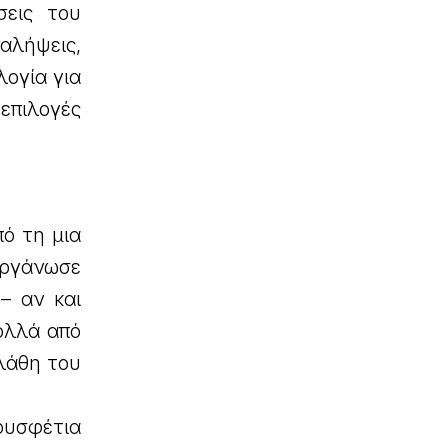
σεις του
αλήψεις,
λογία για
επιλογές
ό τη μια
οργάνωσε
– αν και
ολλά από
 λάθη του
ρουσφέτια