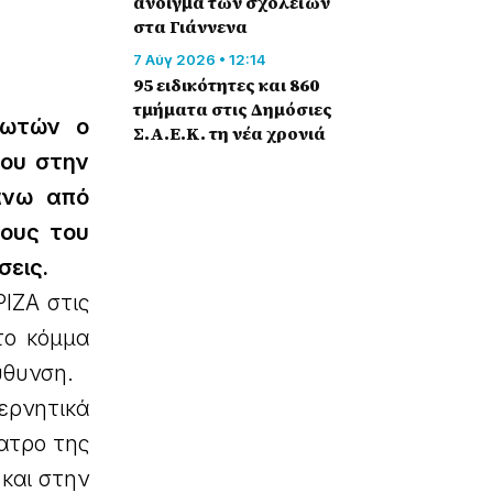
άνοιγμα των σχολείων
στα Γιάννενα
7 Αύγ 2026 • 12:14
95 ειδικότητες και 860
τμήματα στις Δημόσιες
ρωτών ο
Σ.Α.Ε.Κ. τη νέα χρονιά
του στην
άνω από
λους του
σεις.
ΙΖΑ στις
το κόμμα
ύθυνση.
ερνητικά
ατρο της
και στην