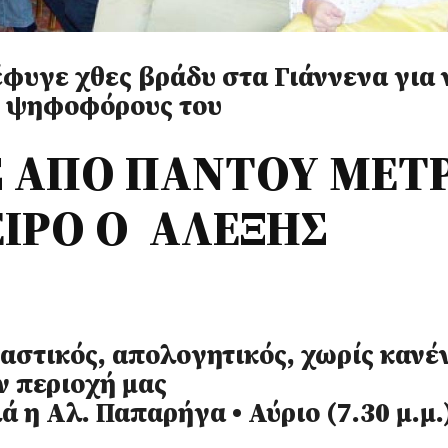
φυγε χθες βράδυ στα Γιάννενα για 
ς ψηφοφόρους του
Σ ΑΠO ΠΑΝΤΟΥ ΜΕΤ
ΙΡΟ Ο ΑΛΕΞΗΣ
ραστικός, απολογητικός, χωρίς κανέ
ν περιοχή μας
ά η Αλ. Παπαρήγα • Αύριο (7.30 μ.μ.