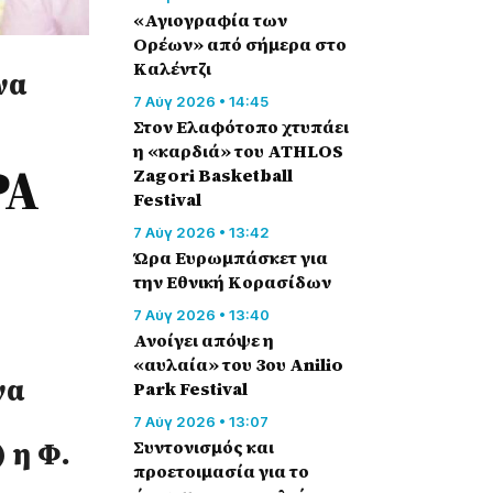
«Αγιογραφία των
Ορέων» από σήμερα στο
Καλέντζι
να
7 Αύγ 2026 • 14:45
Στον Ελαφότοπο χτυπάει
η «καρδιά» του ATHLOS
ΡΑ
Zagori Basketball
Festival
7 Αύγ 2026 • 13:42
Ώρα Ευρωμπάσκετ για
την Εθνική Κορασίδων
7 Αύγ 2026 • 13:40
Ανοίγει απόψε η
«αυλαία» του 3ου Anilio
να
Park Festival
7 Αύγ 2026 • 13:07
) η Φ.
Συντονισμός και
προετοιμασία για το