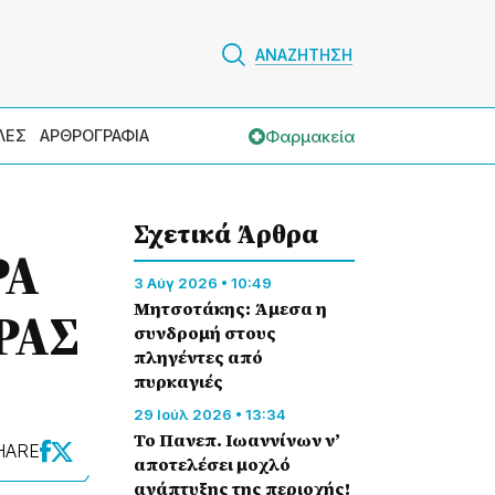
ΑΝΑΖΗΤΗΣΗ
Φαρμακεία
ΛΕΣ
ΑΡΘΡΟΓΡΑΦΙΑ
Σχετικά Άρθρα
ΡΑ
3 Αύγ 2026 • 10:49
Μητσοτάκης: Άμεσα η
ΡΑΣ
συνδρομή στους
πληγέντες από
πυρκαγιές
29 Ιούλ 2026 • 13:34
Το Πανεπ. Ιωαννίνων ν’
HARE
αποτελέσει μοχλό
ανάπτυξης της περιοχής!