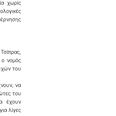
ία χωρίς
ολογικές
βέρνησης
Τσίπρας,
 ο νομός
εχών του
χνουν, να
ώτες του
θα έχουν
για λίγες