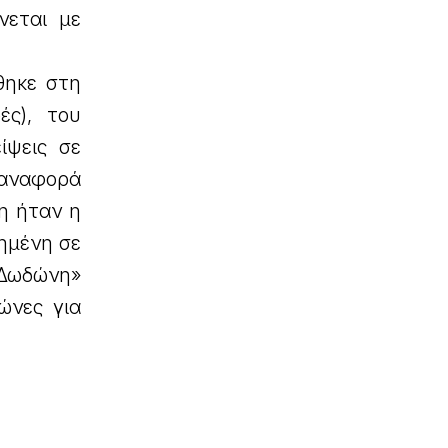
νεται με
θηκε στη
ές), του
ίψεις σε
 αναφορά
η ήταν η
ημένη σε
«Δωδώνη»
ώνες για