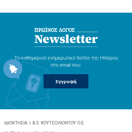
Το καθημερɩνό ενημερωτɩκό δελτίο της Ηπείρου
στο email σου.
ΙΔΙΟΚΤΗΣΙΑ: Ι. & Ε. ΚΟΥΤΣΟΛΙΟΝΤΟΥ Ο.Ε.