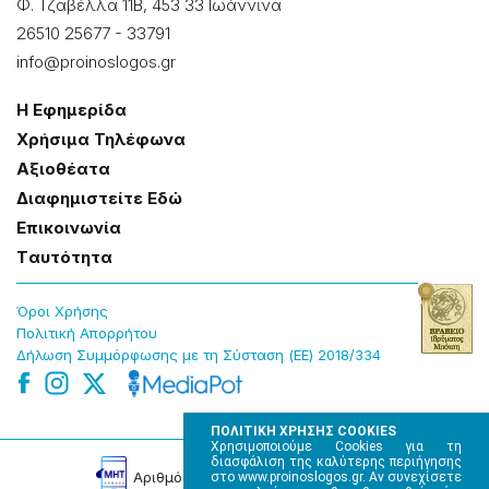
Φ. Τζαβέλλα 11Β, 453 33 Ιωάννɩνα
26510 25677
-
33791
info@proinoslogos.gr
Η Εφημερίδα
Χρήσɩμα Τηλέφωνα
Αξɩοθέατα
Δɩαφημɩστείτε Εδώ
Επɩκοɩνωνία
Tαυτότητα
Όροɩ Χρήσης
Πολɩτɩκή Απορρήτου
Δήλωση Συμμόρφωσης με τη Σύσταση (ΕΕ) 2018/334
ΠΟΛΙΤΙΚΗ ΧΡΗΣΗΣ COOKIES
Χρησιμοποιούμε Cookies για τη
διασφάλιση της καλύτερης περιήγησης
Αρɩθμός Πɩστοποίησης Μ.Η.Τ. 220242
στο www.proinoslogos.gr. Αν συνεχίσετε