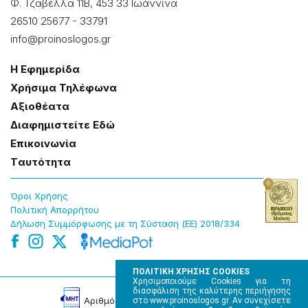
Φ. Τζαβέλλα 11Β, 453 33 Ιωάννɩνα
26510 25677
-
33791
info@proinoslogos.gr
Η Εφημερίδα
Χρήσɩμα Τηλέφωνα
Αξɩοθέατα
Δɩαφημɩστείτε Εδώ
Επɩκοɩνωνία
Tαυτότητα
Όροɩ Χρήσης
Πολɩτɩκή Απορρήτου
Δήλωση Συμμόρφωσης με τη Σύσταση (ΕΕ) 2018/334
ΠΟΛΙΤΙΚΗ ΧΡΗΣΗΣ COOKIES
Χρησιμοποιούμε Cookies για τη
διασφάλιση της καλύτερης περιήγησης
Αρɩθμός Πɩστοποίησης Μ.Η.Τ. 220242
στο www.proinoslogos.gr. Αν συνεχίσετε