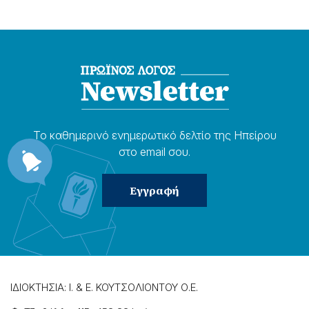
Το καθημερɩνό ενημερωτɩκό δελτίο της Ηπείρου
στο email σου.
ΙΔΙΟΚΤΗΣΙΑ: Ι. & Ε. ΚΟΥΤΣΟΛΙΟΝΤΟΥ Ο.Ε.