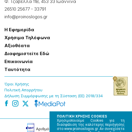
Φ. Τζαβέλλα 11Β, 453 33 Ιωάννɩνα
26510 25677
-
33791
info@proinoslogos.gr
Η Εφημερίδα
Χρήσɩμα Τηλέφωνα
Αξɩοθέατα
Δɩαφημɩστείτε Εδώ
Επɩκοɩνωνία
Tαυτότητα
Όροɩ Χρήσης
Πολɩτɩκή Απορρήτου
Δήλωση Συμμόρφωσης με τη Σύσταση (ΕΕ) 2018/334
ΠΟΛΙΤΙΚΗ ΧΡΗΣΗΣ COOKIES
Χρησιμοποιούμε Cookies για τη
διασφάλιση της καλύτερης περιήγησης
Αρɩθμός Πɩστοποίησης Μ.Η.Τ. 220242
στο www.proinoslogos.gr. Αν συνεχίσετε