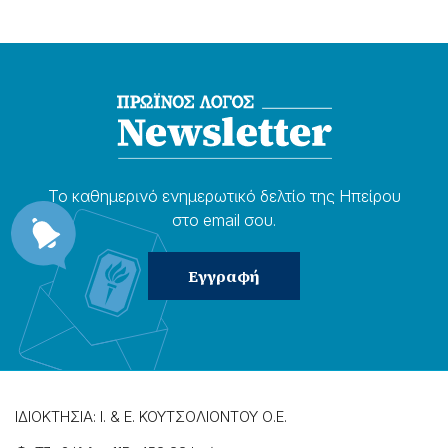
Το καθημερɩνό ενημερωτɩκό δελτίο της Ηπείρου
στο email σου.
ΙΔΙΟΚΤΗΣΙΑ: Ι. & Ε. ΚΟΥΤΣΟΛΙΟΝΤΟΥ Ο.Ε.