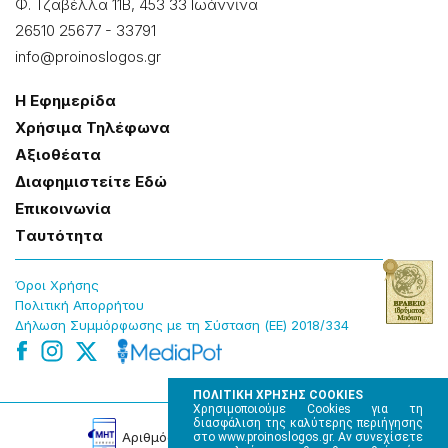
Φ. Τζαβέλλα 11Β, 453 33 Ιωάννɩνα
26510 25677
-
33791
info@proinoslogos.gr
Η Εφημερίδα
Χρήσɩμα Τηλέφωνα
Αξɩοθέατα
Δɩαφημɩστείτε Εδώ
Επɩκοɩνωνία
Tαυτότητα
Όροɩ Χρήσης
Πολɩτɩκή Απορρήτου
Δήλωση Συμμόρφωσης με τη Σύσταση (ΕΕ) 2018/334
ΠΟΛΙΤΙΚΗ ΧΡΗΣΗΣ COOKIES
Χρησιμοποιούμε Cookies για τη
διασφάλιση της καλύτερης περιήγησης
Αρɩθμός Πɩστοποίησης Μ.Η.Τ. 220242
στο www.proinoslogos.gr. Αν συνεχίσετε