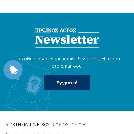
Το καθημερɩνό ενημερωτɩκό δελτίο της Ηπείρου
στο email σου.
ΙΔΙΟΚΤΗΣΙΑ: Ι. & Ε. ΚΟΥΤΣΟΛΙΟΝΤΟΥ Ο.Ε.