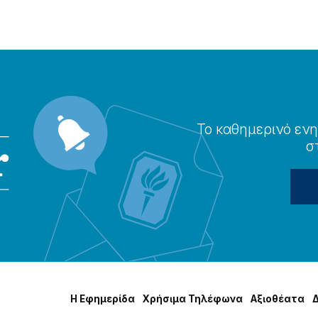
Το καθημερɩνό ενη
σ
Η Εφημερίδα
Χρήσɩμα Τηλέφωνα
Αξɩοθέατα