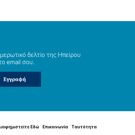
μερωτɩκό δελτίο της Ηπείρου
το email σου.
Δɩαφημɩστείτε Εδώ
Επɩκοɩνωνία
Tαυτότητα