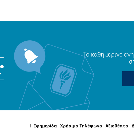
Το καθημερɩνό ενη
σ
Η Εφημερίδα
Χρήσɩμα Τηλέφωνα
Αξɩοθέατα