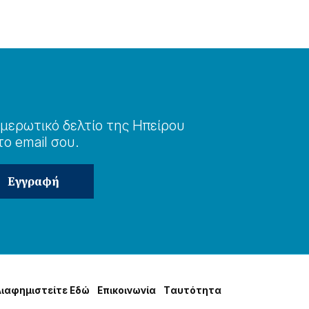
μερωτɩκό δελτίο της Ηπείρου
το email σου.
Δɩαφημɩστείτε Εδώ
Επɩκοɩνωνία
Tαυτότητα