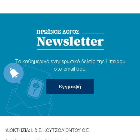
Το καθημερɩνό ενημερωτɩκό δελτίο της Ηπείρου
στο email σου.
ΙΔΙΟΚΤΗΣΙΑ: Ι. & Ε. ΚΟΥΤΣΟΛΙΟΝΤΟΥ Ο.Ε.