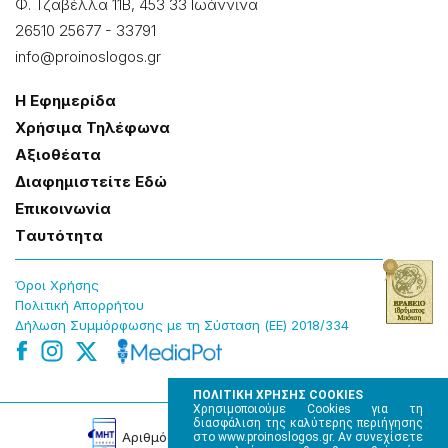
Φ. Τζαβέλλα 11Β, 453 33 Ιωάννɩνα
26510 25677
-
33791
info@proinoslogos.gr
Η Εφημερίδα
Χρήσɩμα Τηλέφωνα
Αξɩοθέατα
Δɩαφημɩστείτε Εδώ
Επɩκοɩνωνία
Tαυτότητα
Όροɩ Χρήσης
Πολɩτɩκή Απορρήτου
Δήλωση Συμμόρφωσης με τη Σύσταση (ΕΕ) 2018/334
ΠΟΛΙΤΙΚΗ ΧΡΗΣΗΣ COOKIES
Χρησιμοποιούμε Cookies για τη
διασφάλιση της καλύτερης περιήγησης
Αρɩθμός Πɩστοποίησης Μ.Η.Τ. 220242
στο www.proinoslogos.gr. Αν συνεχίσετε