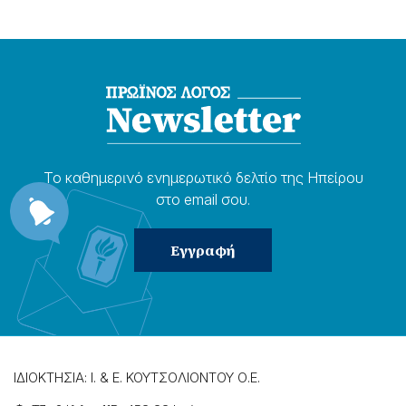
Το καθημερɩνό ενημερωτɩκό δελτίο της Ηπείρου
στο email σου.
ΙΔΙΟΚΤΗΣΙΑ: Ι. & Ε. ΚΟΥΤΣΟΛΙΟΝΤΟΥ Ο.Ε.