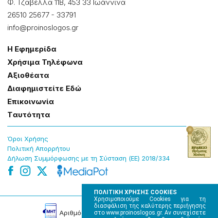
Φ. Τζαβέλλα 11Β, 453 33 Ιωάννɩνα
26510 25677
-
33791
info@proinoslogos.gr
Η Εφημερίδα
Χρήσɩμα Τηλέφωνα
Αξɩοθέατα
Δɩαφημɩστείτε Εδώ
Επɩκοɩνωνία
Tαυτότητα
Όροɩ Χρήσης
Πολɩτɩκή Απορρήτου
Δήλωση Συμμόρφωσης με τη Σύσταση (ΕΕ) 2018/334
ΠΟΛΙΤΙΚΗ ΧΡΗΣΗΣ COOKIES
Χρησιμοποιούμε Cookies για τη
διασφάλιση της καλύτερης περιήγησης
Αρɩθμός Πɩστοποίησης Μ.Η.Τ. 220242
στο www.proinoslogos.gr. Αν συνεχίσετε