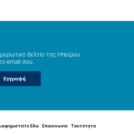
μερωτɩκό δελτίο της Ηπείρου
το email σου.
Δɩαφημɩστείτε Εδώ
Επɩκοɩνωνία
Tαυτότητα