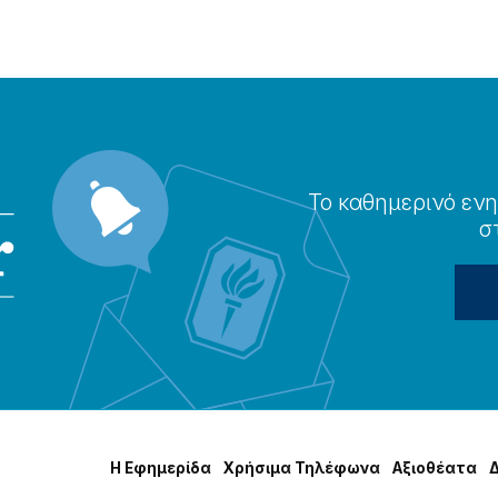
Το καθημερɩνό ενη
σ
Η Εφημερίδα
Χρήσɩμα Τηλέφωνα
Αξɩοθέατα