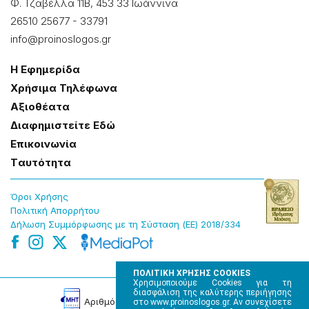
Φ. Τζαβέλλα 11Β, 453 33 Ιωάννɩνα
26510 25677
-
33791
info@proinoslogos.gr
Η Εφημερίδα
Χρήσɩμα Τηλέφωνα
Αξɩοθέατα
Δɩαφημɩστείτε Εδώ
Επɩκοɩνωνία
Tαυτότητα
Όροɩ Χρήσης
Πολɩτɩκή Απορρήτου
Δήλωση Συμμόρφωσης με τη Σύσταση (ΕΕ) 2018/334
ΠΟΛΙΤΙΚΗ ΧΡΗΣΗΣ COOKIES
Χρησιμοποιούμε Cookies για τη
διασφάλιση της καλύτερης περιήγησης
Αρɩθμός Πɩστοποίησης Μ.Η.Τ. 220242
στο www.proinoslogos.gr. Αν συνεχίσετε