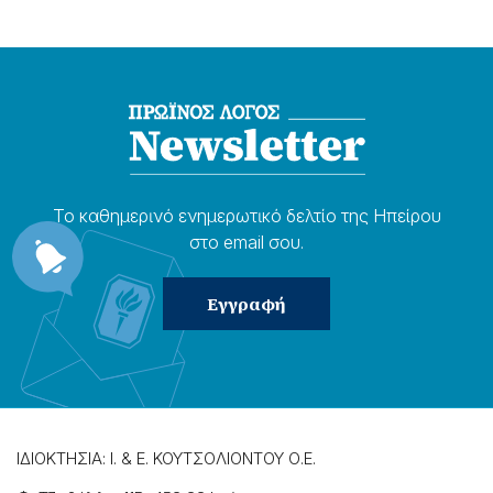
Το καθημερɩνό ενημερωτɩκό δελτίο της Ηπείρου
στο email σου.
ΙΔΙΟΚΤΗΣΙΑ: Ι. & Ε. ΚΟΥΤΣΟΛΙΟΝΤΟΥ Ο.Ε.