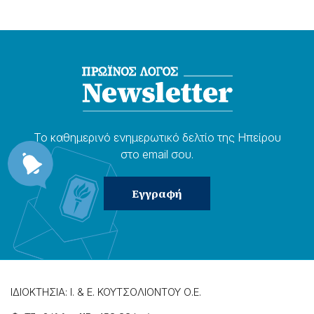
Το καθημερɩνό ενημερωτɩκό δελτίο της Ηπείρου
στο email σου.
ΙΔΙΟΚΤΗΣΙΑ: Ι. & Ε. ΚΟΥΤΣΟΛΙΟΝΤΟΥ Ο.Ε.