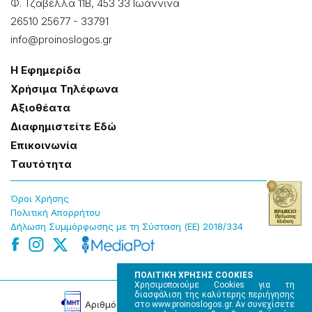
Φ. Τζαβέλλα 11Β, 453 33 Ιωάννɩνα
26510 25677
-
33791
info@proinoslogos.gr
Η Εφημερίδα
Χρήσɩμα Τηλέφωνα
Αξɩοθέατα
Δɩαφημɩστείτε Εδώ
Επɩκοɩνωνία
Tαυτότητα
Όροɩ Χρήσης
Πολɩτɩκή Απορρήτου
Δήλωση Συμμόρφωσης με τη Σύσταση (ΕΕ) 2018/334
ΠΟΛΙΤΙΚΗ ΧΡΗΣΗΣ COOKIES
Χρησιμοποιούμε Cookies για τη
διασφάλιση της καλύτερης περιήγησης
Αρɩθμός Πɩστοποίησης Μ.Η.Τ. 220242
στο www.proinoslogos.gr. Αν συνεχίσετε