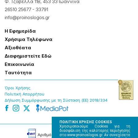
Φ. Τζαβέλλα 11Β, 453 33 Ιωάννɩνα
26510 25677
-
33791
info@proinoslogos.gr
Η Εφημερίδα
Χρήσɩμα Τηλέφωνα
Αξɩοθέατα
Δɩαφημɩστείτε Εδώ
Επɩκοɩνωνία
Tαυτότητα
Όροɩ Χρήσης
Πολɩτɩκή Απορρήτου
Δήλωση Συμμόρφωσης με τη Σύσταση (ΕΕ) 2018/334
ΠΟΛΙΤΙΚΗ ΧΡΗΣΗΣ COOKIES
Χρησιμοποιούμε Cookies για τη
διασφάλιση της καλύτερης περιήγησης
Αρɩθμός Πɩστοποίησης Μ.Η.Τ. 220242
στο www.proinoslogos.gr. Αν συνεχίσετε