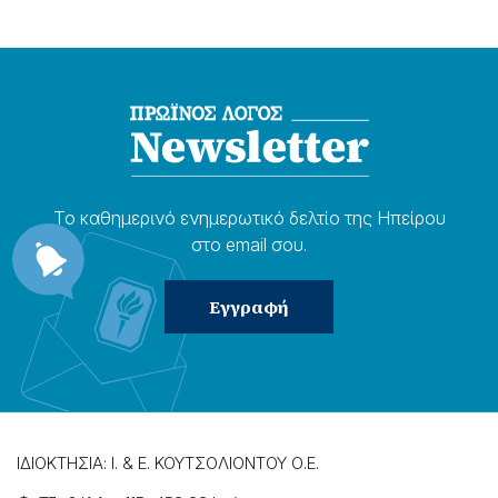
Το καθημερɩνό ενημερωτɩκό δελτίο της Ηπείρου
στο email σου.
ΙΔΙΟΚΤΗΣΙΑ: Ι. & Ε. ΚΟΥΤΣΟΛΙΟΝΤΟΥ Ο.Ε.