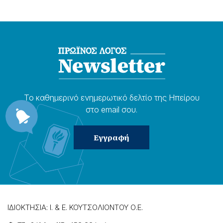
Το καθημερɩνό ενημερωτɩκό δελτίο της Ηπείρου
στο email σου.
ΙΔΙΟΚΤΗΣΙΑ: Ι. & Ε. ΚΟΥΤΣΟΛΙΟΝΤΟΥ Ο.Ε.