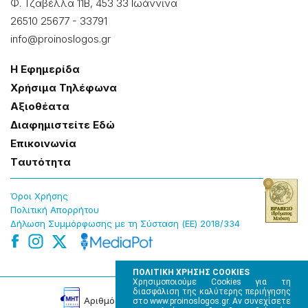
Φ. Τζαβέλλα 11Β, 453 33 Ιωάννɩνα
26510 25677
-
33791
info@proinoslogos.gr
Η Εφημερίδα
Χρήσɩμα Τηλέφωνα
Αξɩοθέατα
Δɩαφημɩστείτε Εδώ
Επɩκοɩνωνία
Tαυτότητα
Όροɩ Χρήσης
Πολɩτɩκή Απορρήτου
Δήλωση Συμμόρφωσης με τη Σύσταση (ΕΕ) 2018/334
ΠΟΛΙΤΙΚΗ ΧΡΗΣΗΣ COOKIES
Χρησιμοποιούμε Cookies για τη
διασφάλιση της καλύτερης περιήγησης
Αρɩθμός Πɩστοποίησης Μ.Η.Τ. 220242
στο www.proinoslogos.gr. Αν συνεχίσετε