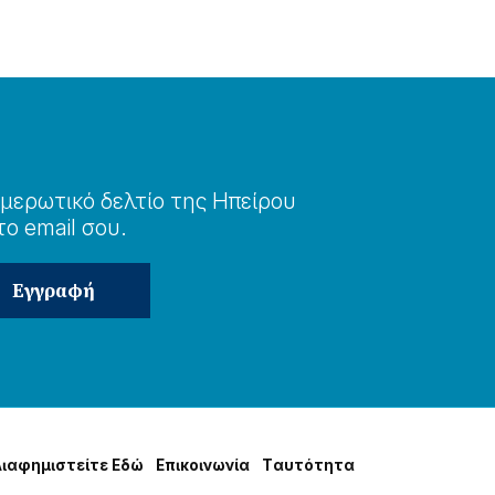
μερωτɩκό δελτίο της Ηπείρου
το email σου.
Δɩαφημɩστείτε Εδώ
Επɩκοɩνωνία
Tαυτότητα