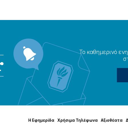
Το καθημερɩνό ενη
σ
Η Εφημερίδα
Χρήσɩμα Τηλέφωνα
Αξɩοθέατα