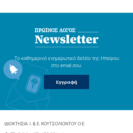
Το καθημερɩνό ενημερωτɩκό δελτίο της Ηπείρου
στο email σου.
ΙΔΙΟΚΤΗΣΙΑ: Ι. & Ε. ΚΟΥΤΣΟΛΙΟΝΤΟΥ Ο.Ε.