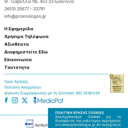
Φ. Τζαβέλλα 11Β, 453 33 Ιωάννɩνα
26510 25677
-
33791
info@proinoslogos.gr
Η Εφημερίδα
Χρήσɩμα Τηλέφωνα
Αξɩοθέατα
Δɩαφημɩστείτε Εδώ
Επɩκοɩνωνία
Tαυτότητα
Όροɩ Χρήσης
Πολɩτɩκή Απορρήτου
Δήλωση Συμμόρφωσης με τη Σύσταση (ΕΕ) 2018/334
ΠΟΛΙΤΙΚΗ ΧΡΗΣΗΣ COOKIES
Χρησιμοποιούμε Cookies για τη
διασφάλιση της καλύτερης περιήγησης
Αρɩθμός Πɩστοποίησης Μ.Η.Τ. 220242
στο www.proinoslogos.gr. Αν συνεχίσετε