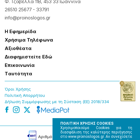
Φ. Τζαβέλλα 11Β, 453 33 Ιωάννɩνα
26510 25677
-
33791
info@proinoslogos.gr
Η Εφημερίδα
Χρήσɩμα Τηλέφωνα
Αξɩοθέατα
Δɩαφημɩστείτε Εδώ
Επɩκοɩνωνία
Tαυτότητα
Όροɩ Χρήσης
Πολɩτɩκή Απορρήτου
Δήλωση Συμμόρφωσης με τη Σύσταση (ΕΕ) 2018/334
ΠΟΛΙΤΙΚΗ ΧΡΗΣΗΣ COOKIES
Χρησιμοποιούμε Cookies για τη
διασφάλιση της καλύτερης περιήγησης
Αρɩθμός Πɩστοποίησης Μ.Η.Τ. 220242
στο www.proinoslogos.gr. Αν συνεχίσετε