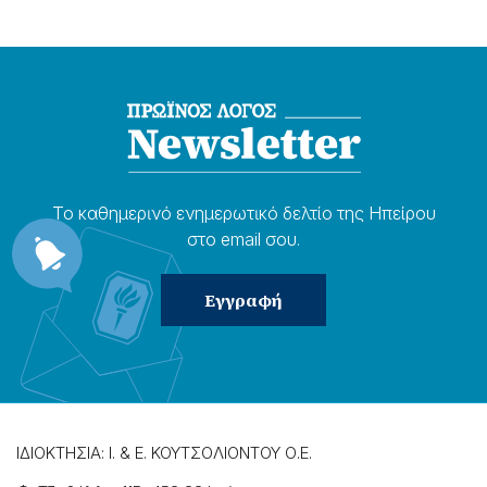
Το καθημερɩνό ενημερωτɩκό δελτίο της Ηπείρου
στο email σου.
ΙΔΙΟΚΤΗΣΙΑ: Ι. & Ε. ΚΟΥΤΣΟΛΙΟΝΤΟΥ Ο.Ε.