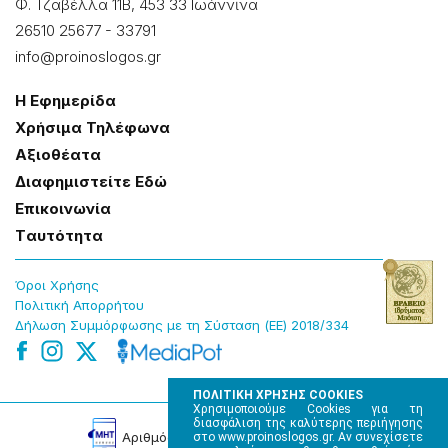
Φ. Τζαβέλλα 11Β, 453 33 Ιωάννɩνα
26510 25677
-
33791
info@proinoslogos.gr
Η Εφημερίδα
Χρήσɩμα Τηλέφωνα
Αξɩοθέατα
Δɩαφημɩστείτε Εδώ
Επɩκοɩνωνία
Tαυτότητα
Όροɩ Χρήσης
Πολɩτɩκή Απορρήτου
Δήλωση Συμμόρφωσης με τη Σύσταση (ΕΕ) 2018/334
ΠΟΛΙΤΙΚΗ ΧΡΗΣΗΣ COOKIES
Χρησιμοποιούμε Cookies για τη
διασφάλιση της καλύτερης περιήγησης
Αρɩθμός Πɩστοποίησης Μ.Η.Τ. 220242
στο www.proinoslogos.gr. Αν συνεχίσετε