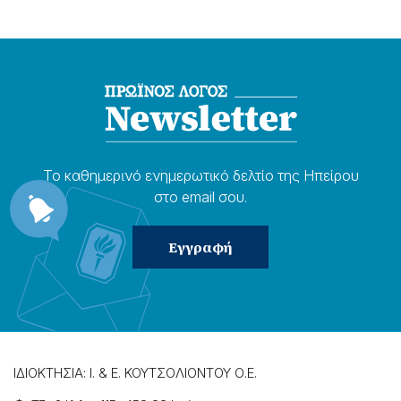
Το καθημερɩνό ενημερωτɩκό δελτίο της Ηπείρου
στο email σου.
ΙΔΙΟΚΤΗΣΙΑ: Ι. & Ε. ΚΟΥΤΣΟΛΙΟΝΤΟΥ Ο.Ε.