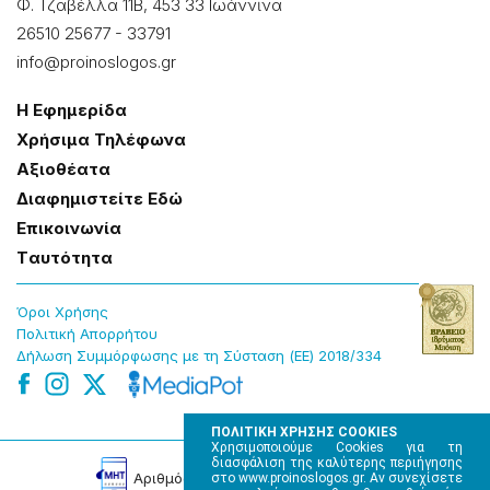
Φ. Τζαβέλλα 11Β, 453 33 Ιωάννɩνα
26510 25677
-
33791
info@proinoslogos.gr
Η Εφημερίδα
Χρήσɩμα Τηλέφωνα
Αξɩοθέατα
Δɩαφημɩστείτε Εδώ
Επɩκοɩνωνία
Tαυτότητα
Όροɩ Χρήσης
Πολɩτɩκή Απορρήτου
Δήλωση Συμμόρφωσης με τη Σύσταση (ΕΕ) 2018/334
ΠΟΛΙΤΙΚΗ ΧΡΗΣΗΣ COOKIES
Χρησιμοποιούμε Cookies για τη
διασφάλιση της καλύτερης περιήγησης
Αρɩθμός Πɩστοποίησης Μ.Η.Τ. 220242
στο www.proinoslogos.gr. Αν συνεχίσετε