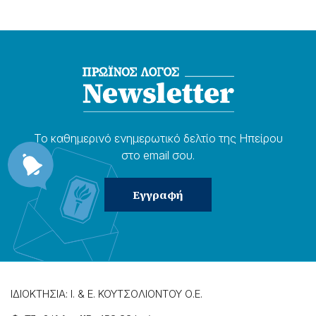
Το καθημερɩνό ενημερωτɩκό δελτίο της Ηπείρου
στο email σου.
ΙΔΙΟΚΤΗΣΙΑ: Ι. & Ε. ΚΟΥΤΣΟΛΙΟΝΤΟΥ Ο.Ε.