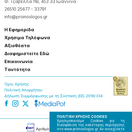
Φ. Τζαβέλλα 11Β, 453 33 Ιωάννɩνα
26510 25677
-
33791
info@proinoslogos.gr
Η Εφημερίδα
Χρήσɩμα Τηλέφωνα
Αξɩοθέατα
Δɩαφημɩστείτε Εδώ
Επɩκοɩνωνία
Tαυτότητα
Όροɩ Χρήσης
Πολɩτɩκή Απορρήτου
Δήλωση Συμμόρφωσης με τη Σύσταση (ΕΕ) 2018/334
ΠΟΛΙΤΙΚΗ ΧΡΗΣΗΣ COOKIES
Χρησιμοποιούμε Cookies για τη
διασφάλιση της καλύτερης περιήγησης
Αρɩθμός Πɩστοποίησης Μ.Η.Τ. 220242
στο www.proinoslogos.gr. Αν συνεχίσετε