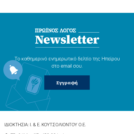
Το καθημερɩνό ενημερωτɩκό δελτίο της Ηπείρου
στο email σου.
ΙΔΙΟΚΤΗΣΙΑ: Ι. & Ε. ΚΟΥΤΣΟΛΙΟΝΤΟΥ Ο.Ε.