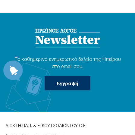
Το καθημερɩνό ενημερωτɩκό δελτίο της Ηπείρου
στο email σου.
ΙΔΙΟΚΤΗΣΙΑ: Ι. & Ε. ΚΟΥΤΣΟΛΙΟΝΤΟΥ Ο.Ε.