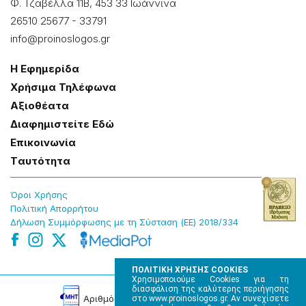
Φ. Τζαβέλλα 11Β, 453 33 Ιωάννɩνα
26510 25677
-
33791
info@proinoslogos.gr
Η Εφημερίδα
Χρήσɩμα Τηλέφωνα
Αξɩοθέατα
Δɩαφημɩστείτε Εδώ
Επɩκοɩνωνία
Tαυτότητα
Όροɩ Χρήσης
Πολɩτɩκή Απορρήτου
Δήλωση Συμμόρφωσης με τη Σύσταση (ΕΕ) 2018/334
ΠΟΛΙΤΙΚΗ ΧΡΗΣΗΣ COOKIES
Χρησιμοποιούμε Cookies για τη
διασφάλιση της καλύτερης περιήγησης
Αρɩθμός Πɩστοποίησης Μ.Η.Τ. 220242
στο www.proinoslogos.gr. Αν συνεχίσετε