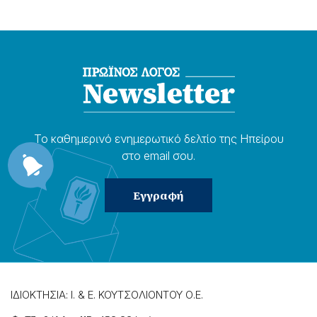
Το καθημερɩνό ενημερωτɩκό δελτίο της Ηπείρου
στο email σου.
ΙΔΙΟΚΤΗΣΙΑ: Ι. & Ε. ΚΟΥΤΣΟΛΙΟΝΤΟΥ Ο.Ε.