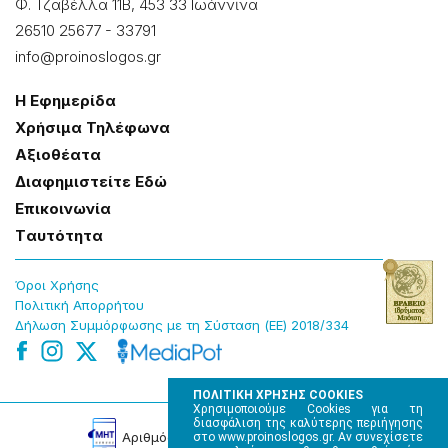
Φ. Τζαβέλλα 11Β, 453 33 Ιωάννɩνα
26510 25677
-
33791
info@proinoslogos.gr
Η Εφημερίδα
Χρήσɩμα Τηλέφωνα
Αξɩοθέατα
Δɩαφημɩστείτε Εδώ
Επɩκοɩνωνία
Tαυτότητα
Όροɩ Χρήσης
Πολɩτɩκή Απορρήτου
Δήλωση Συμμόρφωσης με τη Σύσταση (ΕΕ) 2018/334
ΠΟΛΙΤΙΚΗ ΧΡΗΣΗΣ COOKIES
Χρησιμοποιούμε Cookies για τη
διασφάλιση της καλύτερης περιήγησης
Αρɩθμός Πɩστοποίησης Μ.Η.Τ. 220242
στο www.proinoslogos.gr. Αν συνεχίσετε