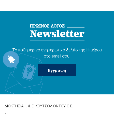
Το καθημερɩνό ενημερωτɩκό δελτίο της Ηπείρου
στο email σου.
ΙΔΙΟΚΤΗΣΙΑ: Ι. & Ε. ΚΟΥΤΣΟΛΙΟΝΤΟΥ Ο.Ε.