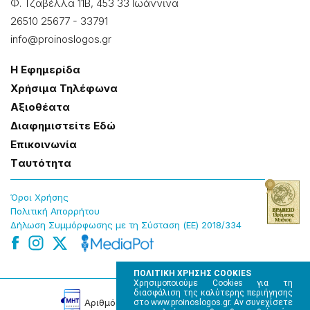
Φ. Τζαβέλλα 11Β, 453 33 Ιωάννɩνα
26510 25677
-
33791
info@proinoslogos.gr
Η Εφημερίδα
Χρήσɩμα Τηλέφωνα
Αξɩοθέατα
Δɩαφημɩστείτε Εδώ
Επɩκοɩνωνία
Tαυτότητα
Όροɩ Χρήσης
Πολɩτɩκή Απορρήτου
Δήλωση Συμμόρφωσης με τη Σύσταση (ΕΕ) 2018/334
ΠΟΛΙΤΙΚΗ ΧΡΗΣΗΣ COOKIES
Χρησιμοποιούμε Cookies για τη
διασφάλιση της καλύτερης περιήγησης
Αρɩθμός Πɩστοποίησης Μ.Η.Τ. 220242
στο www.proinoslogos.gr. Αν συνεχίσετε