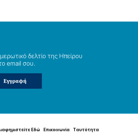
μερωτɩκό δελτίο της Ηπείρου
το email σου.
Δɩαφημɩστείτε Εδώ
Επɩκοɩνωνία
Tαυτότητα