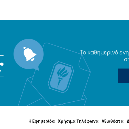
Το καθημερɩνό ενη
σ
Η Εφημερίδα
Χρήσɩμα Τηλέφωνα
Αξɩοθέατα