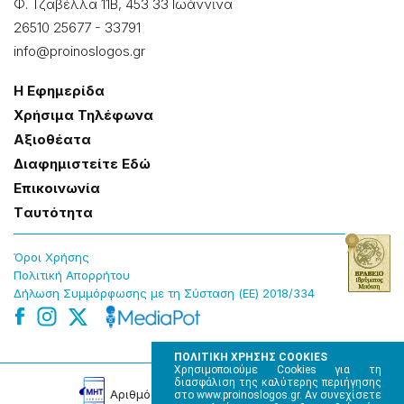
Φ. Τζαβέλλα 11Β, 453 33 Ιωάννɩνα
26510 25677
-
33791
info@proinoslogos.gr
Η Εφημερίδα
Χρήσɩμα Τηλέφωνα
Αξɩοθέατα
Δɩαφημɩστείτε Εδώ
Επɩκοɩνωνία
Tαυτότητα
Όροɩ Χρήσης
Πολɩτɩκή Απορρήτου
Δήλωση Συμμόρφωσης με τη Σύσταση (ΕΕ) 2018/334
ΠΟΛΙΤΙΚΗ ΧΡΗΣΗΣ COOKIES
Χρησιμοποιούμε Cookies για τη
διασφάλιση της καλύτερης περιήγησης
Αρɩθμός Πɩστοποίησης Μ.Η.Τ. 220242
στο www.proinoslogos.gr. Αν συνεχίσετε