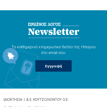
Το καθημερɩνό ενημερωτɩκό δελτίο της Ηπείρου
στο email σου.
ΙΔΙΟΚΤΗΣΙΑ: Ι. & Ε. ΚΟΥΤΣΟΛΙΟΝΤΟΥ Ο.Ε.