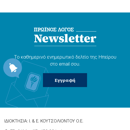
Το καθημερɩνό ενημερωτɩκό δελτίο της Ηπείρου
στο email σου.
ΙΔΙΟΚΤΗΣΙΑ: Ι. & Ε. ΚΟΥΤΣΟΛΙΟΝΤΟΥ Ο.Ε.