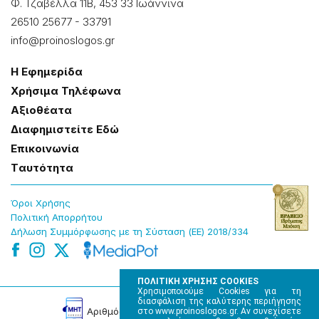
Φ. Τζαβέλλα 11Β, 453 33 Ιωάννɩνα
26510 25677
-
33791
info@proinoslogos.gr
Η Εφημερίδα
Χρήσɩμα Τηλέφωνα
Αξɩοθέατα
Δɩαφημɩστείτε Εδώ
Επɩκοɩνωνία
Tαυτότητα
Όροɩ Χρήσης
Πολɩτɩκή Απορρήτου
Δήλωση Συμμόρφωσης με τη Σύσταση (ΕΕ) 2018/334
ΠΟΛΙΤΙΚΗ ΧΡΗΣΗΣ COOKIES
Χρησιμοποιούμε Cookies για τη
διασφάλιση της καλύτερης περιήγησης
Αρɩθμός Πɩστοποίησης Μ.Η.Τ. 220242
στο www.proinoslogos.gr. Αν συνεχίσετε