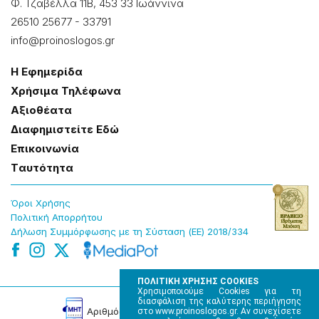
Φ. Τζαβέλλα 11Β, 453 33 Ιωάννɩνα
26510 25677
-
33791
info@proinoslogos.gr
Η Εφημερίδα
Χρήσɩμα Τηλέφωνα
Αξɩοθέατα
Δɩαφημɩστείτε Εδώ
Επɩκοɩνωνία
Tαυτότητα
Όροɩ Χρήσης
Πολɩτɩκή Απορρήτου
Δήλωση Συμμόρφωσης με τη Σύσταση (ΕΕ) 2018/334
ΠΟΛΙΤΙΚΗ ΧΡΗΣΗΣ COOKIES
Χρησιμοποιούμε Cookies για τη
διασφάλιση της καλύτερης περιήγησης
Αρɩθμός Πɩστοποίησης Μ.Η.Τ. 220242
στο www.proinoslogos.gr. Αν συνεχίσετε