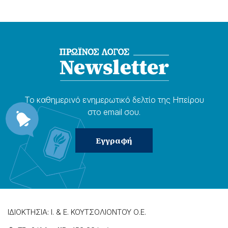
Το καθημερɩνό ενημερωτɩκό δελτίο της Ηπείρου
στο email σου.
ΙΔΙΟΚΤΗΣΙΑ: Ι. & Ε. ΚΟΥΤΣΟΛΙΟΝΤΟΥ Ο.Ε.