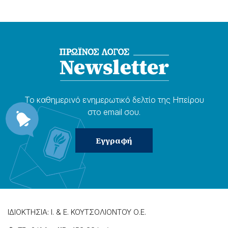
Το καθημερɩνό ενημερωτɩκό δελτίο της Ηπείρου
στο email σου.
ΙΔΙΟΚΤΗΣΙΑ: Ι. & Ε. ΚΟΥΤΣΟΛΙΟΝΤΟΥ Ο.Ε.