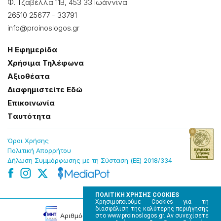
Φ. Τζαβέλλα 11Β, 453 33 Ιωάννɩνα
26510 25677
-
33791
info@proinoslogos.gr
Η Εφημερίδα
Χρήσɩμα Τηλέφωνα
Αξɩοθέατα
Δɩαφημɩστείτε Εδώ
Επɩκοɩνωνία
Tαυτότητα
Όροɩ Χρήσης
Πολɩτɩκή Απορρήτου
Δήλωση Συμμόρφωσης με τη Σύσταση (ΕΕ) 2018/334
ΠΟΛΙΤΙΚΗ ΧΡΗΣΗΣ COOKIES
Χρησιμοποιούμε Cookies για τη
διασφάλιση της καλύτερης περιήγησης
Αρɩθμός Πɩστοποίησης Μ.Η.Τ. 220242
στο www.proinoslogos.gr. Αν συνεχίσετε