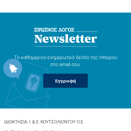
Το καθημερɩνό ενημερωτɩκό δελτίο της Ηπείρου
στο email σου.
ΙΔΙΟΚΤΗΣΙΑ: Ι. & Ε. ΚΟΥΤΣΟΛΙΟΝΤΟΥ Ο.Ε.