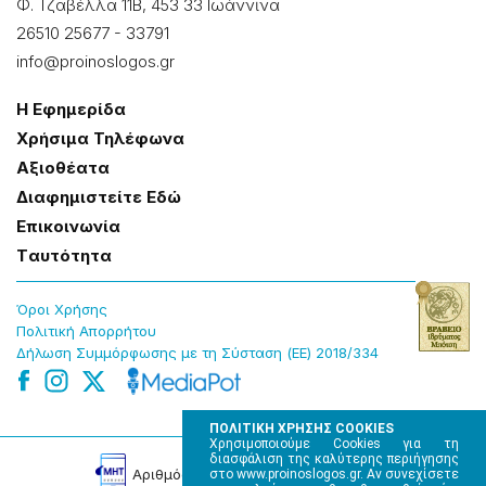
Φ. Τζαβέλλα 11Β, 453 33 Ιωάννɩνα
26510 25677
-
33791
info@proinoslogos.gr
Η Εφημερίδα
Χρήσɩμα Τηλέφωνα
Αξɩοθέατα
Δɩαφημɩστείτε Εδώ
Επɩκοɩνωνία
Tαυτότητα
Όροɩ Χρήσης
Πολɩτɩκή Απορρήτου
Δήλωση Συμμόρφωσης με τη Σύσταση (ΕΕ) 2018/334
ΠΟΛΙΤΙΚΗ ΧΡΗΣΗΣ COOKIES
Χρησιμοποιούμε Cookies για τη
διασφάλιση της καλύτερης περιήγησης
Αρɩθμός Πɩστοποίησης Μ.Η.Τ. 220242
στο www.proinoslogos.gr. Αν συνεχίσετε