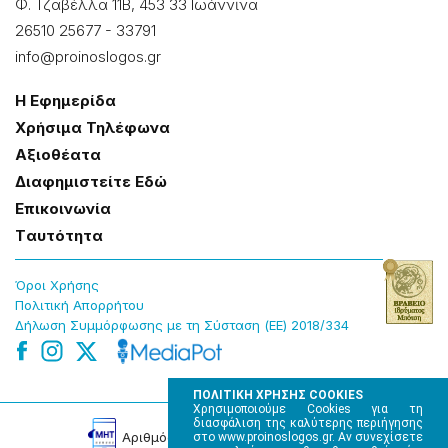
Φ. Τζαβέλλα 11Β, 453 33 Ιωάννɩνα
26510 25677
-
33791
info@proinoslogos.gr
Η Εφημερίδα
Χρήσɩμα Τηλέφωνα
Αξɩοθέατα
Δɩαφημɩστείτε Εδώ
Επɩκοɩνωνία
Tαυτότητα
Όροɩ Χρήσης
Πολɩτɩκή Απορρήτου
Δήλωση Συμμόρφωσης με τη Σύσταση (ΕΕ) 2018/334
ΠΟΛΙΤΙΚΗ ΧΡΗΣΗΣ COOKIES
Χρησιμοποιούμε Cookies για τη
διασφάλιση της καλύτερης περιήγησης
Αρɩθμός Πɩστοποίησης Μ.Η.Τ. 220242
στο www.proinoslogos.gr. Αν συνεχίσετε