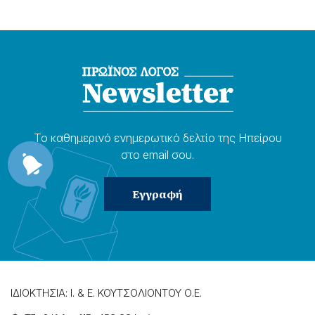
Το καθημερɩνό ενημερωτɩκό δελτίο της Ηπείρου
στο email σου.
ΙΔΙΟΚΤΗΣΙΑ: Ι. & Ε. ΚΟΥΤΣΟΛΙΟΝΤΟΥ Ο.Ε.