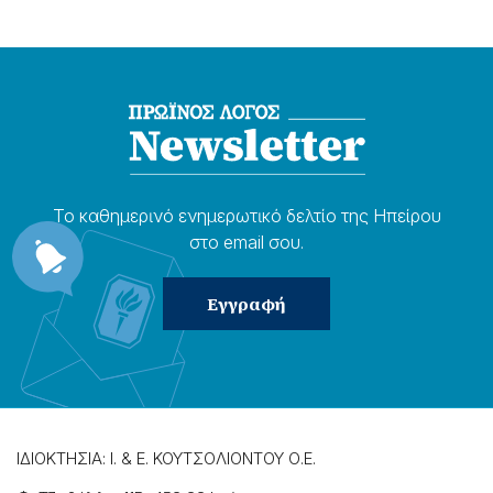
Το καθημερɩνό ενημερωτɩκό δελτίο της Ηπείρου
στο email σου.
ΙΔΙΟΚΤΗΣΙΑ: Ι. & Ε. ΚΟΥΤΣΟΛΙΟΝΤΟΥ Ο.Ε.