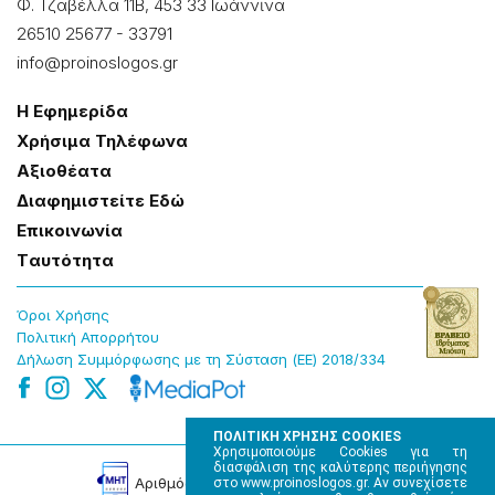
Φ. Τζαβέλλα 11Β, 453 33 Ιωάννɩνα
26510 25677
-
33791
info@proinoslogos.gr
Η Εφημερίδα
Χρήσɩμα Τηλέφωνα
Αξɩοθέατα
Δɩαφημɩστείτε Εδώ
Επɩκοɩνωνία
Tαυτότητα
Όροɩ Χρήσης
Πολɩτɩκή Απορρήτου
Δήλωση Συμμόρφωσης με τη Σύσταση (ΕΕ) 2018/334
ΠΟΛΙΤΙΚΗ ΧΡΗΣΗΣ COOKIES
Χρησιμοποιούμε Cookies για τη
διασφάλιση της καλύτερης περιήγησης
Αρɩθμός Πɩστοποίησης Μ.Η.Τ. 220242
στο www.proinoslogos.gr. Αν συνεχίσετε