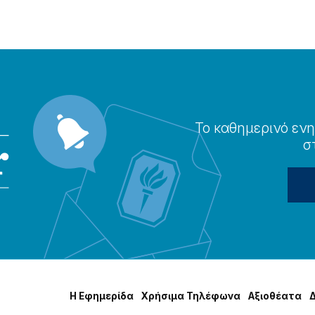
Το καθημερɩνό ενη
σ
Η Εφημερίδα
Χρήσɩμα Τηλέφωνα
Αξɩοθέατα