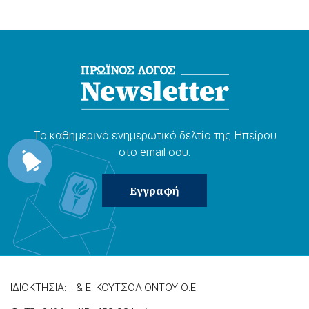
Το καθημερɩνό ενημερωτɩκό δελτίο της Ηπείρου
στο email σου.
ΙΔΙΟΚΤΗΣΙΑ: Ι. & Ε. ΚΟΥΤΣΟΛΙΟΝΤΟΥ Ο.Ε.