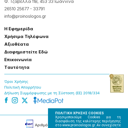
Φ. Τζαβέλλα 11Β, 453 33 Ιωάννɩνα
26510 25677
-
33791
info@proinoslogos.gr
Η Εφημερίδα
Χρήσɩμα Τηλέφωνα
Αξɩοθέατα
Δɩαφημɩστείτε Εδώ
Επɩκοɩνωνία
Tαυτότητα
Όροɩ Χρήσης
Πολɩτɩκή Απορρήτου
Δήλωση Συμμόρφωσης με τη Σύσταση (ΕΕ) 2018/334
ΠΟΛΙΤΙΚΗ ΧΡΗΣΗΣ COOKIES
Χρησιμοποιούμε Cookies για τη
διασφάλιση της καλύτερης περιήγησης
Αρɩθμός Πɩστοποίησης Μ.Η.Τ. 220242
στο www.proinoslogos.gr. Αν συνεχίσετε