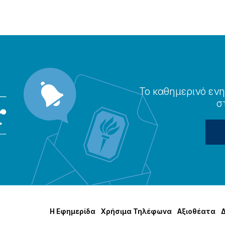
Το καθημερɩνό ενη
σ
Η Εφημερίδα
Χρήσɩμα Τηλέφωνα
Αξɩοθέατα