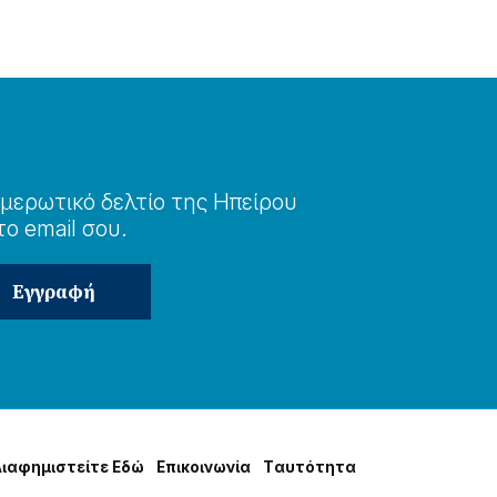
μερωτɩκό δελτίο της Ηπείρου
το email σου.
Δɩαφημɩστείτε Εδώ
Επɩκοɩνωνία
Tαυτότητα