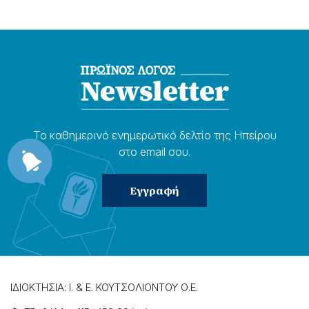
Το καθημερɩνό ενημερωτɩκό δελτίο της Ηπείρου
στο email σου.
ΙΔΙΟΚΤΗΣΙΑ: Ι. & Ε. ΚΟΥΤΣΟΛΙΟΝΤΟΥ Ο.Ε.