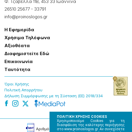
Φ. Τζαβέλλα 11Β, 453 33 Ιωάννɩνα
26510 25677
-
33791
info@proinoslogos.gr
Η Εφημερίδα
Χρήσɩμα Τηλέφωνα
Αξɩοθέατα
Δɩαφημɩστείτε Εδώ
Επɩκοɩνωνία
Tαυτότητα
Όροɩ Χρήσης
Πολɩτɩκή Απορρήτου
Δήλωση Συμμόρφωσης με τη Σύσταση (ΕΕ) 2018/334
ΠΟΛΙΤΙΚΗ ΧΡΗΣΗΣ COOKIES
Χρησιμοποιούμε Cookies για τη
διασφάλιση της καλύτερης περιήγησης
Αρɩθμός Πɩστοποίησης Μ.Η.Τ. 220242
στο www.proinoslogos.gr. Αν συνεχίσετε