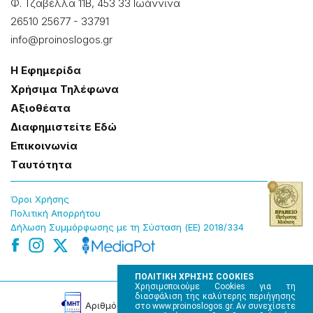
Φ. Τζαβέλλα 11Β, 453 33 Ιωάννɩνα
26510 25677
-
33791
info@proinoslogos.gr
Η Εφημερίδα
Χρήσɩμα Τηλέφωνα
Αξɩοθέατα
Δɩαφημɩστείτε Εδώ
Επɩκοɩνωνία
Tαυτότητα
Όροɩ Χρήσης
Πολɩτɩκή Απορρήτου
Δήλωση Συμμόρφωσης με τη Σύσταση (ΕΕ) 2018/334
ΠΟΛΙΤΙΚΗ ΧΡΗΣΗΣ COOKIES
Χρησιμοποιούμε Cookies για τη
διασφάλιση της καλύτερης περιήγησης
Αρɩθμός Πɩστοποίησης Μ.Η.Τ. 220242
στο www.proinoslogos.gr. Αν συνεχίσετε