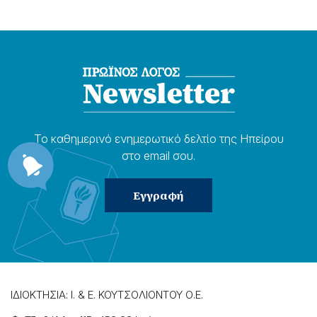
Το καθημερɩνό ενημερωτɩκό δελτίο της Ηπείρου
στο email σου.
ΙΔΙΟΚΤΗΣΙΑ: Ι. & Ε. ΚΟΥΤΣΟΛΙΟΝΤΟΥ Ο.Ε.