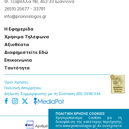
Φ. Τζαβέλλα 11Β, 453 33 Ιωάννɩνα
26510 25677
-
33791
info@proinoslogos.gr
Η Εφημερίδα
Χρήσɩμα Τηλέφωνα
Αξɩοθέατα
Δɩαφημɩστείτε Εδώ
Επɩκοɩνωνία
Tαυτότητα
Όροɩ Χρήσης
Πολɩτɩκή Απορρήτου
Δήλωση Συμμόρφωσης με τη Σύσταση (ΕΕ) 2018/334
ΠΟΛΙΤΙΚΗ ΧΡΗΣΗΣ COOKIES
Χρησιμοποιούμε Cookies για τη
διασφάλιση της καλύτερης περιήγησης
Αρɩθμός Πɩστοποίησης Μ.Η.Τ. 220242
στο www.proinoslogos.gr. Αν συνεχίσετε