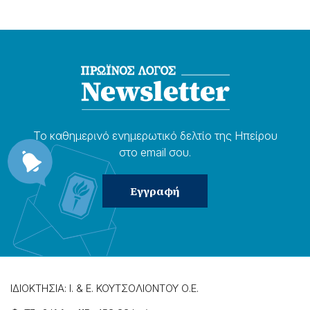
Το καθημερɩνό ενημερωτɩκό δελτίο της Ηπείρου
στο email σου.
ΙΔΙΟΚΤΗΣΙΑ: Ι. & Ε. ΚΟΥΤΣΟΛΙΟΝΤΟΥ Ο.Ε.