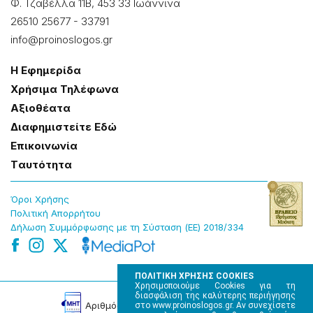
Φ. Τζαβέλλα 11Β, 453 33 Ιωάννɩνα
26510 25677
-
33791
info@proinoslogos.gr
Η Εφημερίδα
Χρήσɩμα Τηλέφωνα
Αξɩοθέατα
Δɩαφημɩστείτε Εδώ
Επɩκοɩνωνία
Tαυτότητα
Όροɩ Χρήσης
Πολɩτɩκή Απορρήτου
Δήλωση Συμμόρφωσης με τη Σύσταση (ΕΕ) 2018/334
ΠΟΛΙΤΙΚΗ ΧΡΗΣΗΣ COOKIES
Χρησιμοποιούμε Cookies για τη
διασφάλιση της καλύτερης περιήγησης
Αρɩθμός Πɩστοποίησης Μ.Η.Τ. 220242
στο www.proinoslogos.gr. Αν συνεχίσετε