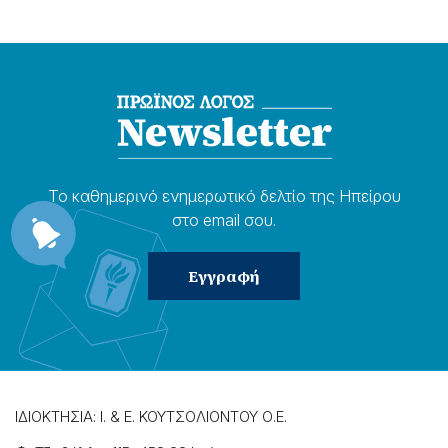
Το καθημερɩνό ενημερωτɩκό δελτίο της Ηπείρου
στο email σου.
ΙΔΙΟΚΤΗΣΙΑ: Ι. & Ε. ΚΟΥΤΣΟΛΙΟΝΤΟΥ Ο.Ε.