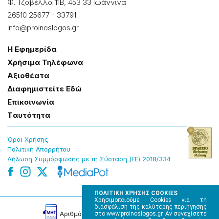
Φ. Τζαβέλλα 11Β, 453 33 Ιωάννɩνα
26510 25677
-
33791
info@proinoslogos.gr
Η Εφημερίδα
Χρήσɩμα Τηλέφωνα
Αξɩοθέατα
Δɩαφημɩστείτε Εδώ
Επɩκοɩνωνία
Tαυτότητα
Όροɩ Χρήσης
Πολɩτɩκή Απορρήτου
Δήλωση Συμμόρφωσης με τη Σύσταση (ΕΕ) 2018/334
ΠΟΛΙΤΙΚΗ ΧΡΗΣΗΣ COOKIES
Χρησιμοποιούμε Cookies για τη
διασφάλιση της καλύτερης περιήγησης
Αρɩθμός Πɩστοποίησης Μ.Η.Τ. 220242
στο www.proinoslogos.gr. Αν συνεχίσετε