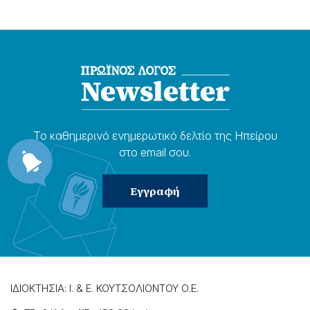
Το καθημερɩνό ενημερωτɩκό δελτίο της Ηπείρου
στο email σου.
ΙΔΙΟΚΤΗΣΙΑ: Ι. & Ε. ΚΟΥΤΣΟΛΙΟΝΤΟΥ Ο.Ε.