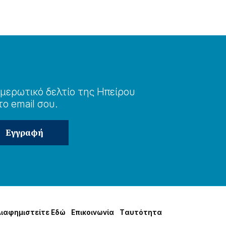
μερωτɩκό δελτίο της Ηπείρου
το email σου.
Δɩαφημɩστείτε Εδώ
Επɩκοɩνωνία
Tαυτότητα