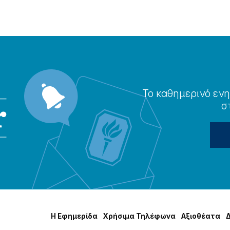
Το καθημερɩνό ενη
σ
Η Εφημερίδα
Χρήσɩμα Τηλέφωνα
Αξɩοθέατα