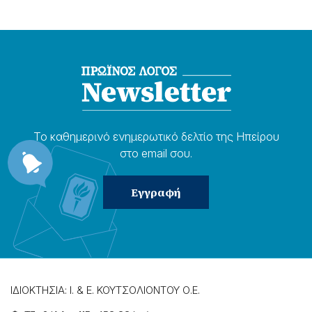
Το καθημερɩνό ενημερωτɩκό δελτίο της Ηπείρου
στο email σου.
ΙΔΙΟΚΤΗΣΙΑ: Ι. & Ε. ΚΟΥΤΣΟΛΙΟΝΤΟΥ Ο.Ε.