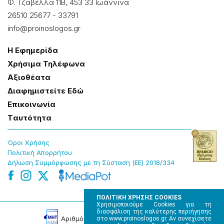
Φ. Τζαβέλλα 11Β, 453 33 Ιωάννɩνα
26510 25677
-
33791
info@proinoslogos.gr
Η Εφημερίδα
Χρήσɩμα Τηλέφωνα
Αξɩοθέατα
Δɩαφημɩστείτε Εδώ
Επɩκοɩνωνία
Tαυτότητα
Όροɩ Χρήσης
Πολɩτɩκή Απορρήτου
Δήλωση Συμμόρφωσης με τη Σύσταση (ΕΕ) 2018/334
ΠΟΛΙΤΙΚΗ ΧΡΗΣΗΣ COOKIES
Χρησιμοποιούμε Cookies για τη
διασφάλιση της καλύτερης περιήγησης
Αρɩθμός Πɩστοποίησης Μ.Η.Τ. 220242
στο www.proinoslogos.gr. Αν συνεχίσετε