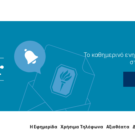
Το καθημερɩνό ενη
σ
Η Εφημερίδα
Χρήσɩμα Τηλέφωνα
Αξɩοθέατα