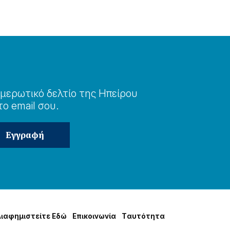
μερωτɩκό δελτίο της Ηπείρου
το email σου.
Δɩαφημɩστείτε Εδώ
Επɩκοɩνωνία
Tαυτότητα