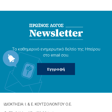
Το καθημερɩνό ενημερωτɩκό δελτίο της Ηπείρου
στο email σου.
ΙΔΙΟΚΤΗΣΙΑ: Ι. & Ε. ΚΟΥΤΣΟΛΙΟΝΤΟΥ Ο.Ε.