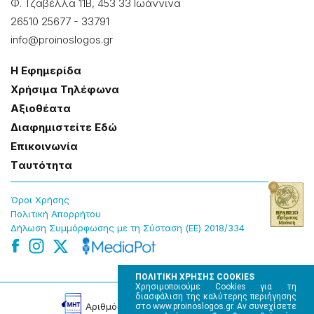
Φ. Τζαβέλλα 11Β, 453 33 Ιωάννɩνα
26510 25677
-
33791
info@proinoslogos.gr
Η Εφημερίδα
Χρήσɩμα Τηλέφωνα
Αξɩοθέατα
Δɩαφημɩστείτε Εδώ
Επɩκοɩνωνία
Tαυτότητα
Όροɩ Χρήσης
Πολɩτɩκή Απορρήτου
Δήλωση Συμμόρφωσης με τη Σύσταση (ΕΕ) 2018/334
ΠΟΛΙΤΙΚΗ ΧΡΗΣΗΣ COOKIES
Χρησιμοποιούμε Cookies για τη
διασφάλιση της καλύτερης περιήγησης
Αρɩθμός Πɩστοποίησης Μ.Η.Τ. 220242
στο www.proinoslogos.gr. Αν συνεχίσετε