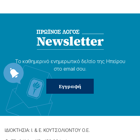
Το καθημερɩνό ενημερωτɩκό δελτίο της Ηπείρου
στο email σου.
ΙΔΙΟΚΤΗΣΙΑ: Ι. & Ε. ΚΟΥΤΣΟΛΙΟΝΤΟΥ Ο.Ε.