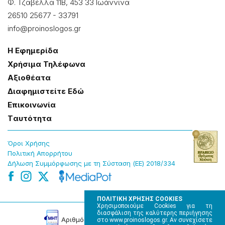
Φ. Τζαβέλλα 11Β, 453 33 Ιωάννɩνα
26510 25677
-
33791
info@proinoslogos.gr
Η Εφημερίδα
Χρήσɩμα Τηλέφωνα
Αξɩοθέατα
Δɩαφημɩστείτε Εδώ
Επɩκοɩνωνία
Tαυτότητα
Όροɩ Χρήσης
Πολɩτɩκή Απορρήτου
Δήλωση Συμμόρφωσης με τη Σύσταση (ΕΕ) 2018/334
ΠΟΛΙΤΙΚΗ ΧΡΗΣΗΣ COOKIES
Χρησιμοποιούμε Cookies για τη
διασφάλιση της καλύτερης περιήγησης
Αρɩθμός Πɩστοποίησης Μ.Η.Τ. 220242
στο www.proinoslogos.gr. Αν συνεχίσετε