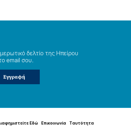
μερωτɩκό δελτίο της Ηπείρου
το email σου.
Δɩαφημɩστείτε Εδώ
Επɩκοɩνωνία
Tαυτότητα