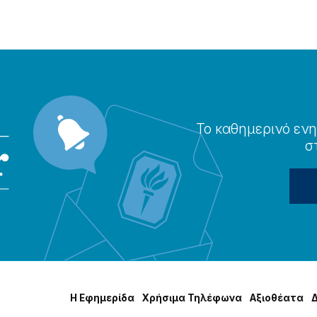
Το καθημερɩνό ενη
σ
Η Εφημερίδα
Χρήσɩμα Τηλέφωνα
Αξɩοθέατα