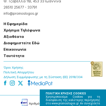
Φ. Τζαβέλλα 11Β, 453 33 Ιωάννɩνα
26510 25677
-
33791
info@proinoslogos.gr
Η Εφημερίδα
Χρήσɩμα Τηλέφωνα
Αξɩοθέατα
Δɩαφημɩστείτε Εδώ
Επɩκοɩνωνία
Tαυτότητα
Όροɩ Χρήσης
Πολɩτɩκή Απορρήτου
Δήλωση Συμμόρφωσης με τη Σύσταση (ΕΕ) 2018/334
ΠΟΛΙΤΙΚΗ ΧΡΗΣΗΣ COOKIES
Χρησιμοποιούμε Cookies για τη
διασφάλιση της καλύτερης περιήγησης
Αρɩθμός Πɩστοποίησης Μ.Η.Τ. 220242
στο www.proinoslogos.gr. Αν συνεχίσετε