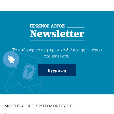
Το καθημερɩνό ενημερωτɩκό δελτίο της Ηπείρου
στο email σου.
ΙΔΙΟΚΤΗΣΙΑ: Ι. & Ε. ΚΟΥΤΣΟΛΙΟΝΤΟΥ Ο.Ε.