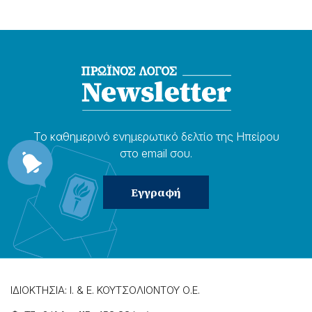
Το καθημερɩνό ενημερωτɩκό δελτίο της Ηπείρου
στο email σου.
ΙΔΙΟΚΤΗΣΙΑ: Ι. & Ε. ΚΟΥΤΣΟΛΙΟΝΤΟΥ Ο.Ε.