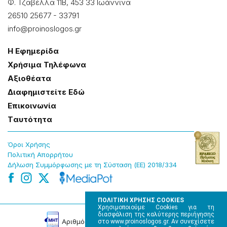
Φ. Τζαβέλλα 11Β, 453 33 Ιωάννɩνα
26510 25677
-
33791
info@proinoslogos.gr
Η Εφημερίδα
Χρήσɩμα Τηλέφωνα
Αξɩοθέατα
Δɩαφημɩστείτε Εδώ
Επɩκοɩνωνία
Tαυτότητα
Όροɩ Χρήσης
Πολɩτɩκή Απορρήτου
Δήλωση Συμμόρφωσης με τη Σύσταση (ΕΕ) 2018/334
ΠΟΛΙΤΙΚΗ ΧΡΗΣΗΣ COOKIES
Χρησιμοποιούμε Cookies για τη
διασφάλιση της καλύτερης περιήγησης
Αρɩθμός Πɩστοποίησης Μ.Η.Τ. 220242
στο www.proinoslogos.gr. Αν συνεχίσετε